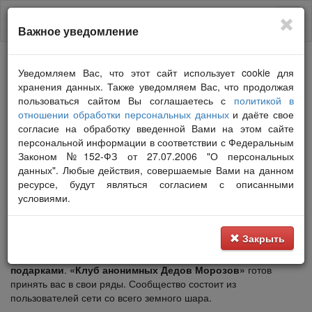
Важное уведомление
Добро пожаловать на сайт
Уведомляем Вас, что этот сайт использует cookie для
"Клуб анонимных Дедов Морозов"
хранения данных. Также уведомляем Вас, что продолжая
пользоваться сайтом Вы соглашаетесь с
политикой в
Сложно отыскать человека, который не любит праздники.
отношении обработки персональных данных
и даёте свое
Большинство людей с нетерпением ожидают празднование
согласие на обработку введенной Вами на этом сайте
встречи
Нового года
или других торжеств, чтобы дарить
персональной информации в соответствии с Федеральным
подарки
.
Законом №152-ФЗ от 27.07.2006 "О персональных
Самые яркие эмоции вызывают презенты-сюрпризы, о
данных". Любые действия, совершаемые Вами на данном
которых даже не догадываешься.
"Клуб анонимных Дедов
ресурсе, будут являться согласием с описанными
Морозов"
- сообщество, собирающее вместе огромное
условиями.
количество любителей
обмениваться подарками
.
Обмен подарками, предполагающий интригу и
позитивные эмоции!
Закрыть
Вы сами можете стать участником сообщества
обмена
подарками
.
«Клуб анонимных Дедов Морозов»
готов
принять вас в свои ряды. Сообщество состоит из
пользователей сети со всего земного шара.