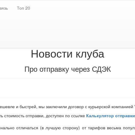
вязь
Топ 20
Загружаю :-P
т отключен! Не забудьте включить после завершения всех необход
Новости клуба
Про отправку через СДЭК
ешевле и быстрей, мы заключили договор с курьерской компанией 
ь стоимость отправки, доступен по ссылке
Калькулятор отправки
нально отличаться (в лучшую сторону) от тарифов весьма попул