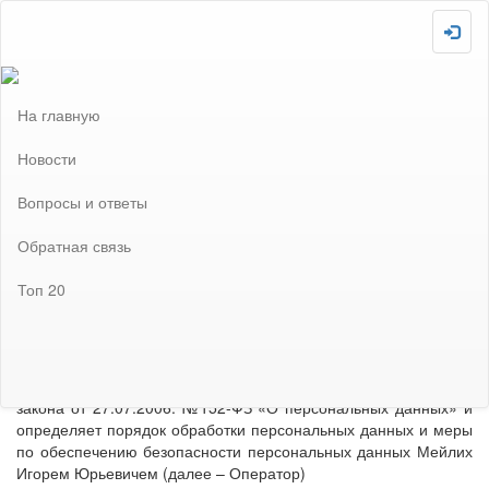
Скопировано!
Загружаю :-P
Внимание! Сайт отключен! Не забудьте включить после
завершения всех необходимых настроек!
На главную
Политика сбора и обработки персональных данных
Новости
Политика сбора и
Вопросы и ответы
обработки
Обратная связь
персональных данных
Топ 20
1. Общие положения
Настоящая политика обработки персональных данных
составлена в соответствии с требованиями Федерального
закона от 27.07.2006. №152-ФЗ «О персональных данных» и
определяет порядок обработки персональных данных и меры
по обеспечению безопасности персональных данных Мейлих
Игорем Юрьевичем (далее – Оператор)