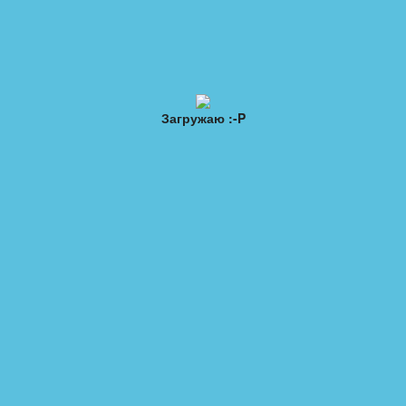
ы
Обратная связь
Топ 20
а Пикабу 2023/2024. Последний вагон
Загружаю :-P