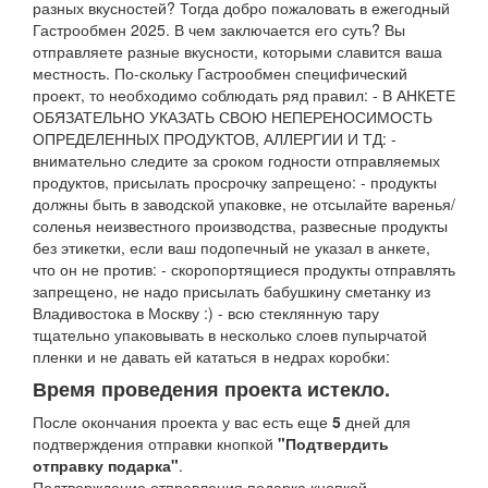
разных вкусностей? Тогда добро пожаловать в ежегодный
Гастрообмен 2025. В чем заключается его суть? Вы
отправляете разные вкусности, которыми славится ваша
местность. По-скольку Гастрообмен специфический
проект, то необходимо соблюдать ряд правил: - В АНКЕТЕ
ОБЯЗАТЕЛЬНО УКАЗАТЬ СВОЮ НЕПЕРЕНОСИМОСТЬ
ОПРЕДЕЛЕННЫХ ПРОДУКТОВ, АЛЛЕРГИИ И ТД: -
внимательно следите за сроком годности отправляемых
продуктов, присылать просрочку запрещено: - продукты
должны быть в заводской упаковке, не отсылайте варенья/
соленья неизвестного производства, развесные продукты
без этикетки, если ваш подопечный не указал в анкете,
что он не против: - скоропортящиеся продукты отправлять
запрещено, не надо присылать бабушкину сметанку из
Владивостока в Москву :) - всю стеклянную тару
тщательно упаковывать в несколько слоев пупырчатой
пленки и не давать ей кататься в недрах коробки:
Время проведения проекта истекло.
После окончания проекта у вас есть еще
5
дней для
подтверждения отправки кнопкой
"Подтвердить
отправку подарка"
.
Подтверждение отправления подарка кнопкой