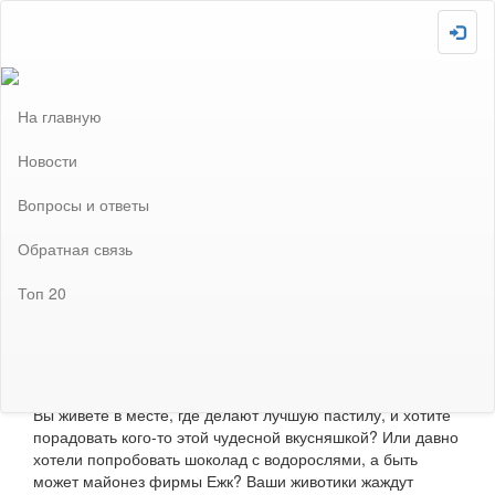
Скопировано!
Загружаю :-P
Внимание! Сайт отключен! Не забудьте включить после
завершения всех необходимых настроек!
На главную
Прошедшие проекты
Проект: Гастрообмен 2025
Новости
Проект: Гастрообмен
Вопросы и ответы
2025
Обратная связь
Топ 20
Статус проекта:
Время проведения проекта истекло.
Описание проекта:
Вы живёте в месте, где делают лучшую пастилу, и хотите
порадовать кого-то этой чудесной вкусняшкой? Или давно
хотели попробовать шоколад с водорослями, а быть
может майонез фирмы Ежк? Ваши животики жаждут