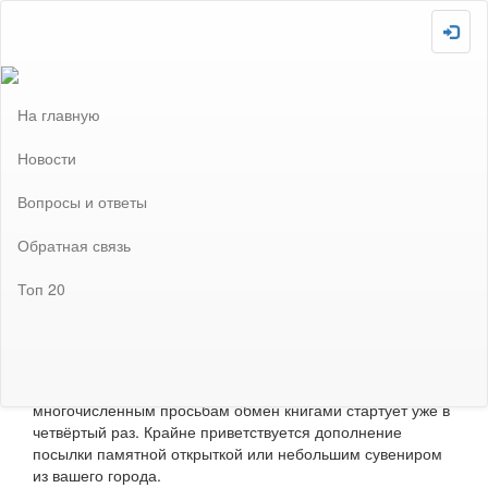
Скопировано!
Загружаю :-P
Внимание! Сайт отключен! Не забудьте включить после
завершения всех необходимых настроек!
На главную
Прошедшие проекты
Проект: Книгообмен-2022
Новости
Проект: Книгообмен-2022
Вопросы и ответы
Обратная связь
Статус проекта:
Топ 20
Время проведения проекта истекло.
Описание проекта:
Приглашаем Вас принять участие в уже полюбившемся
старожилами АДМ проекте
"Книгообмен-2022"
. По
многочисленным просьбам обмен книгами стартует уже в
четвёртый раз. Крайне приветствуется дополнение
посылки памятной открыткой или небольшим сувениром
из вашего города.