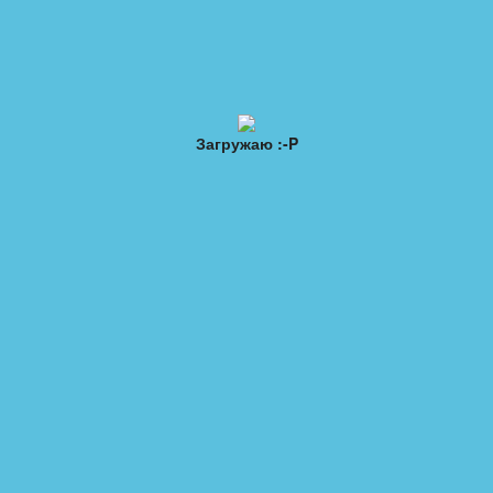
ы
Обратная связь
Топ 20
ними это немедленно!
Загружаю :-P